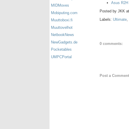
Asus R2H w
MIDMoves
Posted by
JKK
a
Mobiputing.com
Labels:
Ultimate
,
Muuttoboxi.fi
Muuttovelhot
NetbookNews
NewGadgets.de
0 comments:
Pocketables
UMPCPortal
Post a Commen