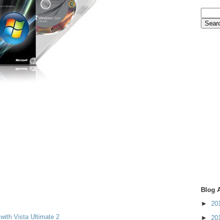
Blog 
►
20
ith Vista Ultimate 2
►
20