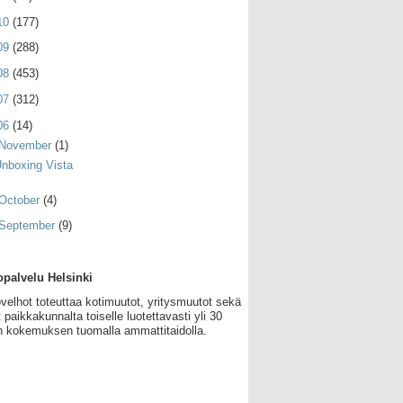
10
(177)
09
(288)
08
(453)
07
(312)
06
(14)
November
(1)
nboxing Vista
October
(4)
September
(9)
palvelu Helsinki
velhot toteuttaa kotimuutot, yritysmuutot sekä
 paikkakunnalta toiselle luotettavasti yli 30
 kokemuksen tuomalla ammattitaidolla.