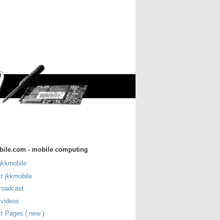
bile.com - mobile computing
jkkmobile
t jkkmobile
roadcast
 videos
t Pages ( new )