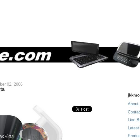
ber 02, 2006
ta
jkkmo
About 
Contac
Live B
Latest
Produc