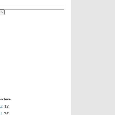
Archive
12
(12)
11
(86)