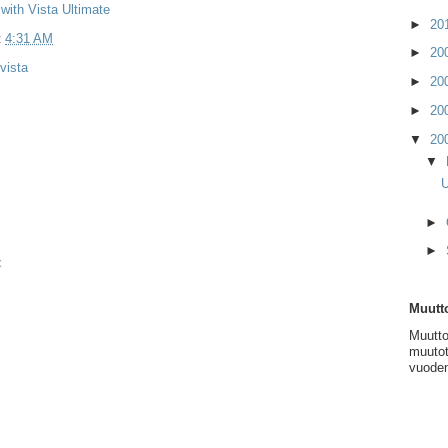
ith Vista Ultimate
►
20
t
4:31 AM
►
20
vista
►
20
►
20
▼
20
▼
U
►
►
t
Muutto
Muutto
muutot
vuoden