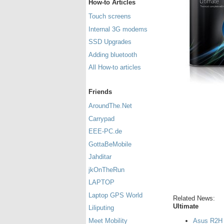
How-to Articles
Touch screens
Internal 3G modems
SSD Upgrades
Adding bluetooth
All How-to articles
Friends
AroundThe.Net
Carrypad
EEE-PC.de
GottaBeMobile
Jahditar
jkOnTheRun
LAPTOP
Laptop GPS World
Related News:
Ultimate
Liliputing
Meet Mobility
Asus R2H w